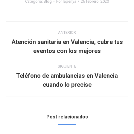
Categoría:
Blog
Por
lapenya
26 febrero, 2020
Navegación
ANTERIOR
entre
Atención sanitaria en Valencia, cubre tus
Publicación
eventos con los mejores
publicaciones
anterior:
SIGUIENTE
Teléfono de ambulancias en Valencia
Publicación
cuando lo precise
siguiente:
Post relacionados