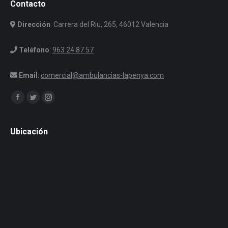
Contacto
Dirección
: Carrera del Riu, 265, 46012 Valencia
Teléfono
:
963 24 87 57
Email
:
comercial@ambulancias-lapenya.com
Encuéntranos en:
Facebook
Twitter
Instagram
Ubicación