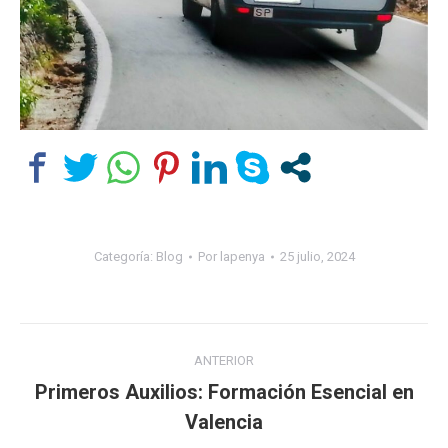
Categoría:
Blog
Por
lapenya
25 julio, 2024
Navegación
ANTERIOR
entre
Primeros Auxilios: Formación Esencial en
Publicación
Valencia
publicaciones
anterior: