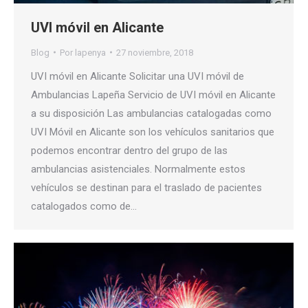
UVI móvil en Alicante
Blog
Por
lapenya
27 noviembre, 2018
UVI móvil en Alicante Solicitar una UVI móvil de
Ambulancias Lapeña Servicio de UVI móvil en Alicante
a su disposición Las ambulancias catalogadas como
UVI Móvil en Alicante son los vehículos sanitarios que
podemos encontrar dentro del grupo de las
ambulancias asistenciales. Normalmente estos
vehículos se destinan para el traslado de pacientes
catalogados como de…