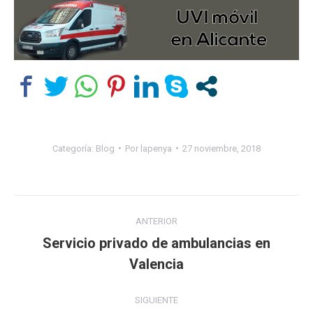
Categoría:
Blog
Por
lapenya
27 noviembre, 2018
Navegación
ANTERIOR
entre
Servicio privado de ambulancias en
Publicación
Valencia
publicaciones
anterior:
SIGUIENTE