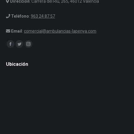
Dirección
: Carrera del Riu, 265, 46012 Valencia
Teléfono
:
963 24 87 57
Email
:
comercial@ambulancias-lapenya.com
Encuéntranos en:
Facebook
Twitter
Instagram
Ubicación