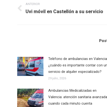
ANTERIOR
entre
Uvi móvil en Castellón a su servicio
Publicación
publicaciones
anterior:
Post
Teléfono de ambulancias en Valencia
¿cuándo es importante contar con u
servicio de alquiler especializado?
29 julio, 2026
Ambulancias Medicalizadas en
Valencia: atención sanitaria avanzad
cuando cada minuto cuenta