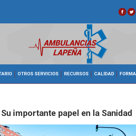
Faceb
Tw
TARIO
OTROS SERVICIOS
RECURSOS
CALIDAD
FORMA
 Su importante papel en la Sanidad