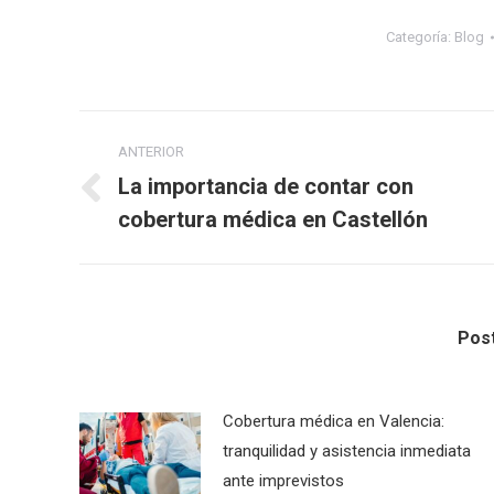
Categoría:
Blog
Navegación
ANTERIOR
entre
La importancia de contar con
Publicación
cobertura médica en Castellón
publicaciones
anterior:
Post
Cobertura médica en Valencia:
tranquilidad y asistencia inmediata
ante imprevistos