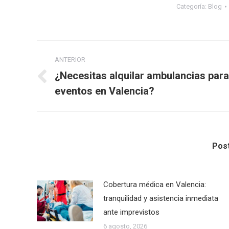
Categoría:
Blog
Navegación
ANTERIOR
entre
¿Necesitas alquilar ambulancias para
Publicación
eventos en Valencia?
publicaciones
anterior:
Post
Cobertura médica en Valencia:
tranquilidad y asistencia inmediata
ante imprevistos
6 agosto, 2026