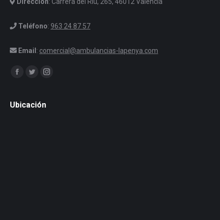
Dirección
: Carrera del Riu, 265, 46012 Valencia
Teléfono
:
963 24 87 57
Email
:
comercial@ambulancias-lapenya.com
Encuéntranos en:
Facebook
Twitter
Instagram
Ubicación