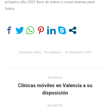
próspero año 2021 lleno de éxitos y cosas buenas para
todos.
Categoría:
Blog
Por
lapenya
16 diciembre, 2020
Navegación
ANTERIOR
entre
Clínicas móviles en Valencia a su
Publicación
disposición
publicaciones
anterior:
SIGUIENTE