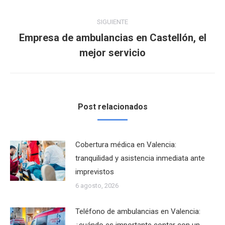
publicaciones
anterior:
SIGUIENTE
Empresa de ambulancias en Castellón, el
Publicación
mejor servicio
siguiente:
Post relacionados
Cobertura médica en Valencia:
tranquilidad y asistencia inmediata ante
imprevistos
6 agosto, 2026
Teléfono de ambulancias en Valencia:
¿cuándo es importante contar con un