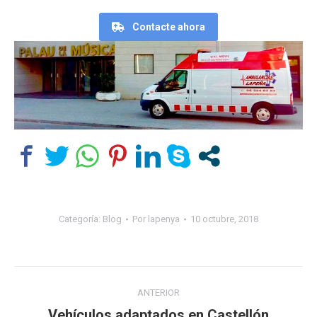
Contacte ahora
Categoría:
Blog
Por
lapenya
10 octubre, 2018
Navegación
ANTERIOR
entre
Vehículos adaptados en Castellón
Publicación