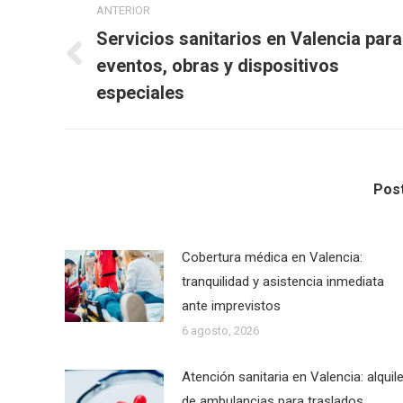
ANTERIOR
entre
Servicios sanitarios en Valencia para
eventos, obras y dispositivos
Publicación
publicaciones
anterior:
especiales
Post
Cobertura médica en Valencia:
tranquilidad y asistencia inmediata
ante imprevistos
6 agosto, 2026
Atención sanitaria en Valencia: alquile
de ambulancias para traslados