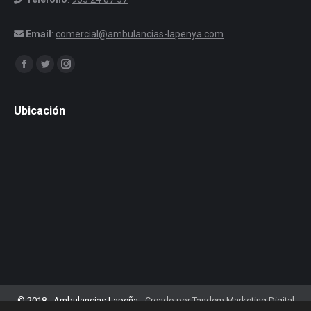
Email
:
comercial@ambulancias-lapenya.com
Encuéntranos en:
Facebook
Twitter
Instagram
Ubicación
© 2018 - Ambulancias Lapeña -
Creado por Tandem Marketing Digital