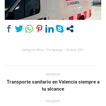
Categoría:
Blog
Por
lapenya
20 abril, 2021
Navegación
ANTERIOR
entre
Transporte sanitario en Valencia siempre a
Publicación
tu alcance
publicaciones
anterior:
SIGUIENTE