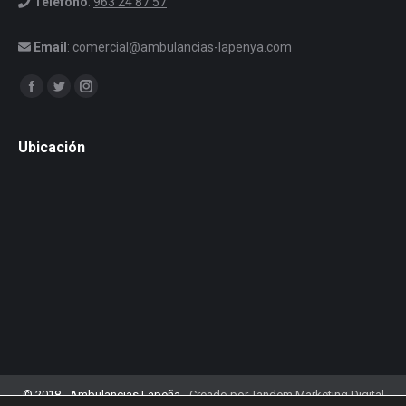
Teléfono
:
963 24 87 57
Email
:
comercial@ambulancias-lapenya.com
Encuéntranos en:
Facebook
Twitter
Instagram
Ubicación
© 2018 - Ambulancias Lapeña -
Creado por Tandem Marketing Digital