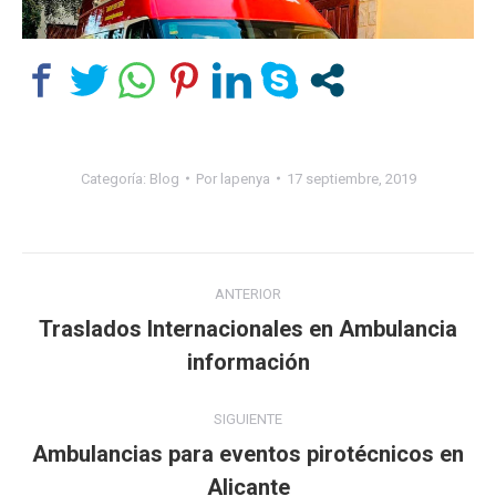
Categoría:
Blog
Por
lapenya
17 septiembre, 2019
Navegación
ANTERIOR
entre
Traslados Internacionales en Ambulancia
Publicación
información
publicaciones
anterior:
SIGUIENTE
Ambulancias para eventos pirotécnicos en
Publicación
Alicante