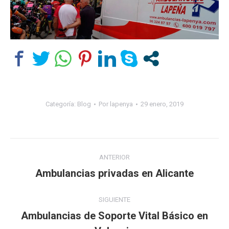
Categoría:
Blog
Por
lapenya
29 enero, 2019
Navegación
ANTERIOR
entre
Ambulancias privadas en Alicante
Publicación
anterior:
publicaciones
SIGUIENTE
Ambulancias de Soporte Vital Básico en
Publicación