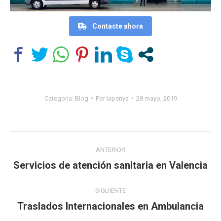
Contacte ahora
Categoría:
Blog
Por
lapenya
28 mayo, 2019
Navegación
ANTERIOR
entre
Servicios de atención sanitaria en Valencia
Publicación
anterior:
publicaciones
SIGUIENTE
Traslados Internacionales en Ambulancia
Publicación
siguiente: