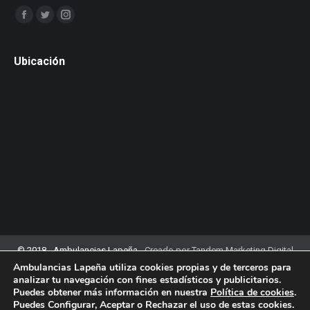
Encuéntranos en:
Facebook
Twitter
Instagram
Ubicación
© 2018 - Ambulancias Lapeña -
Creado por Tandem Marketing Digital
Política de Privacidad
|
Aviso Legal
|
Política de Cookies
Ambulancias Lapeña utiliza cookies propias y de terceros para
analizar tu navegación con fines estadísticos y publicitarios.
Puedes obtener más información en nuestra
Política de cookies
.
Puedes Configurar, Aceptar o Rechazar el uso de estas cookies.