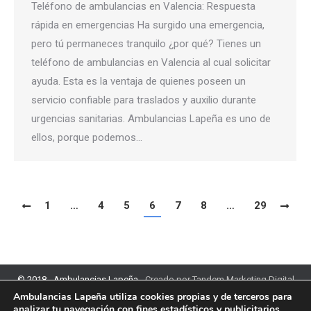
Teléfono de ambulancias en Valencia: Respuesta
rápida en emergencias Ha surgido una emergencia,
pero tú permaneces tranquilo ¿por qué? Tienes un
teléfono de ambulancias en Valencia al cual solicitar
ayuda. Esta es la ventaja de quienes poseen un
servicio confiable para traslados y auxilio durante
urgencias sanitarias. Ambulancias Lapeña es uno de
ellos, porque podemos…
1
…
4
5
6
7
8
…
29
© 2018 - Ambulancias Lapeña -
Creado por Tandem Marketing Digital
Ambulancias Lapeña utiliza cookies propias y de terceros para
Política de Privacidad
|
Aviso Legal
|
Política de Cookies
analizar tu navegación con fines estadísticos y publicitarios.